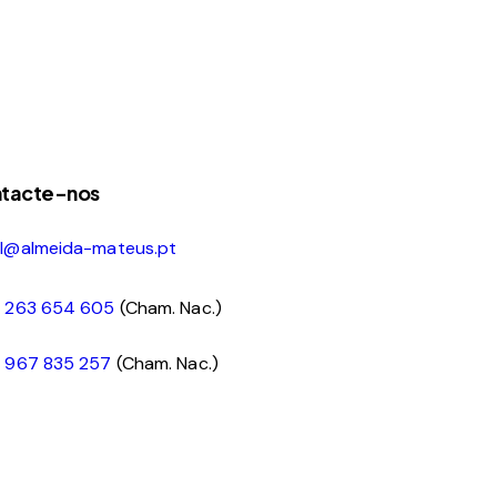
tacte-nos
al@almeida-mateus.pt
1 263 654 605
(Cham. Nac.)
1 967 835 257
(Cham. Nac.)