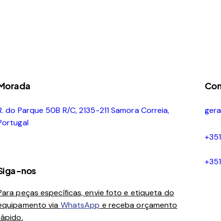
Morada
Con
R. do Parque 50B R/C, 2135-211 Samora Correia,
ger
Portugal
+35
+35
Siga-nos
Para peças específicas, envie foto e etiqueta do
equipamento via
WhatsApp
e receba orçamento
rápido.