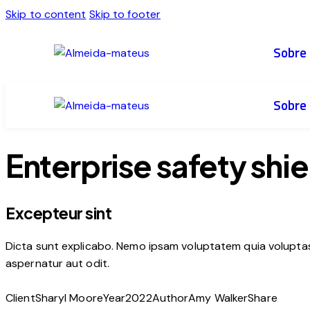
Skip to content
Skip to footer
Sobre
Sobre
Enterprise safety shie
Excepteur sint
Dicta sunt explicabo. Nemo ipsam voluptatem quia voluptas 
aspernatur aut odit.
Client
Sharyl Moore
Year
2022
Author
Amy Walker
Share